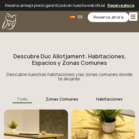
Reserva al mejor precio garantizado en nuestra web oficial.
Reserva ahora
CA
ES
EN
Reserva ahora
Descubre Duc Allotjament: Habitaciones,
Espacios y Zonas Comunes
Descubre nuestras habitaciones y las zonas comunes donde
te alojarás.
Todo
Zonas Comunes
Habitaciones